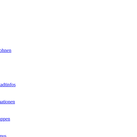
ohnen
adtinfos
ationen
uppen
mus