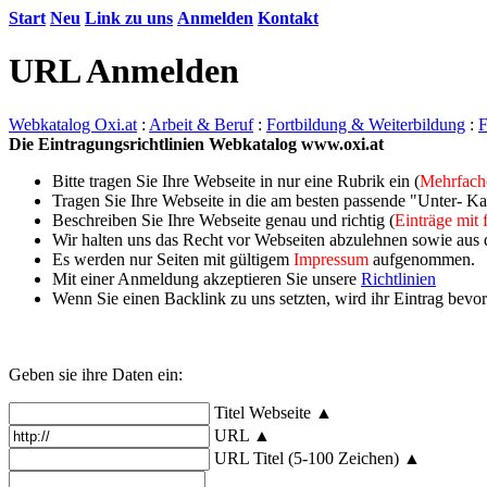
Start
Neu
Link zu uns
Anmelden
Kontakt
URL Anmelden
Webkatalog Oxi.at
:
Arbeit & Beruf
:
Fortbildung & Weiterbildung
:
F
Die Eintragungsrichtlinien Webkatalog www.oxi.at
Bitte tragen Sie Ihre Webseite in nur eine Rubrik ein (
Mehrfache
Tragen Sie Ihre Webseite in die am besten passende "Unter- Ka
Beschreiben Sie Ihre Webseite genau und richtig (
Einträge mit
Wir halten uns das Recht vor Webseiten abzulehnen sowie aus
Es werden nur Seiten mit gültigem
Impressum
aufgenommen.
Mit einer Anmeldung akzeptieren Sie unsere
Richtlinien
Wenn Sie einen Backlink zu uns setzten, wird ihr Eintrag bevo
Geben sie ihre Daten ein:
Titel Webseite ▲
URL ▲
URL Titel (5-100 Zeichen) ▲